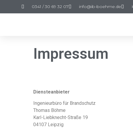
0341 / 30 69 32 07
info@ib-boehme.de
Impressum
Diensteanbieter
Ingenieurbüro für Brandschutz
Thomas Böhme
Karl-Liebknecht-Straße 19
04107 Leipzig