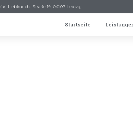
Karl-Liebknecht-Straße 19, 04107 Leipzig
Startseite
Leistunge